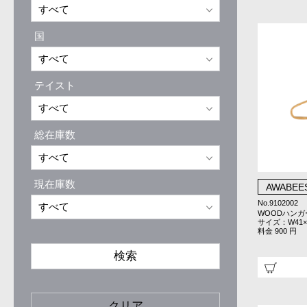
国
テイスト
総在庫数
現在庫数
AWABEE
No.9102002
WOODハンガ
サイズ：W41×D
料金 900 円
検索