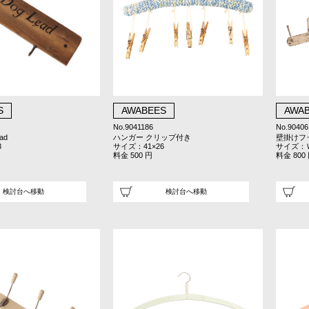
S
AWABEES
AWA
No.9041186
No.90406
ad
ハンガー クリップ付き
壁掛けフ
3
サイズ：41×26
サイズ：Ｗ
料金 500 円
料金 800
検討台へ移動
検討台へ移動