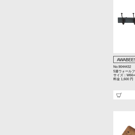
AWABEE
No.9044432
5連ウォール
サイズ：W66×D
料金 1,600 円