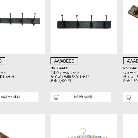
S
AWABEES
AWA
No.9044431
No.90441
フック
4連ウォールフック
ウォール
11×H14
サイズ：W59.5×D11×H14
サイズ：50
料金 1,400 円
料金 1,50
検討台へ移動
検討台へ移動