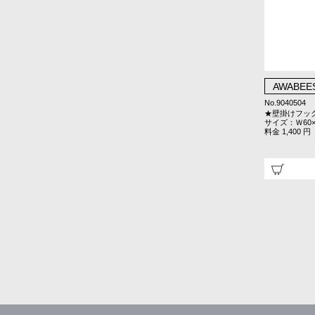
AWABEE
No.9040504
★壁掛けフッ
サイズ：Ｗ60×
料金 1,400 円