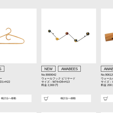
S
NEW
AWABEES
AWA
No.9069042
No.90612
ー
ウォールフック ビリヤード
ウォール
1×H22
サイズ：W74×D8×H13
サイズ：Ｗ
料金 2,000 円
料金 200
検討台へ移動
検討台へ移動