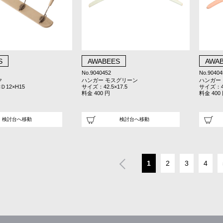
S
AWABEES
AWA
No.9040452
No.90404
ク
ハンガー モスグリーン
ハンガー ピ
Ｄ12×H15
サイズ：42.5×17.5
サイズ：42
料金 400 円
料金 400
検討台へ移動
検討台へ移動
1
2
3
4