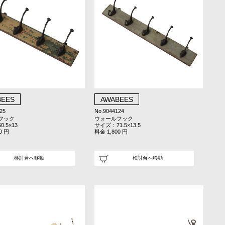
BEES
AWABEES
25
No.9044124
フック
ウォールフック
.5×13
サイズ：71.5×13.5
0 円
料金 1,800 円
検討台へ移動
検討台へ移動