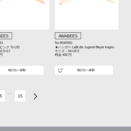
BEES
AWABEES
51
No.9040450
ンク To LID
★ハンガー LaBt die Jugend Bleyle tragen
.5×17
サイズ：34×16.5
 円
料金 400 円
検討台へ移動
検討台へ移動
…
5
15