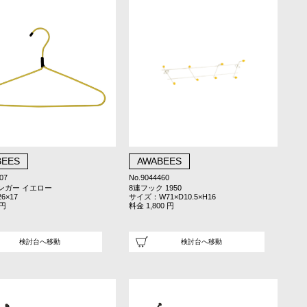
BEES
AWABEES
07
No.9044460
ンガー イエロー
8連フック 1950
6×17
サイズ：W71×D10.5×H16
 円
料金 1,800 円
検討台へ移動
検討台へ移動