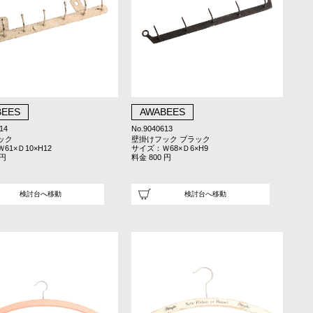
BEES
AWABEES
14
No.9040613
ック
壁掛けフック ブラック
61×Ｄ10×H12
サイズ：Ｗ68×Ｄ6×H9
 円
料金 800 円
検討台へ移動
検討台へ移動