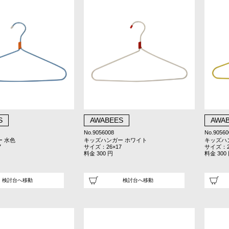
S
AWABEES
AWA
No.9056008
No.90560
 水色
キッズハンガー ホワイト
キッズハ
7
サイズ：26×17
サイズ：2
料金 300 円
料金 300
検討台へ移動
検討台へ移動