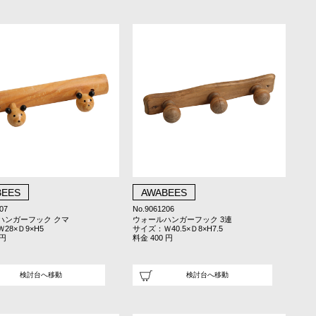
BEES
AWABEES
07
No.9061206
ハンガーフック クマ
ウォールハンガーフック 3連
28×Ｄ9×H5
サイズ：Ｗ40.5×Ｄ8×H7.5
 円
料金 400 円
検討台へ移動
検討台へ移動