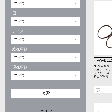
国
テイスト
総在庫数
AWABEE
No.9049003
現在庫数
ハサミ アンテ
サイズ：9×4
料金 300 円
検索