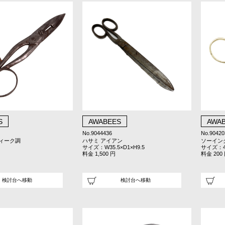
S
AWABEES
AWA
No.9044436
No.90420
ィーク調
ハサミ アイアン
ソーイン
サイズ：W35.5×D1×H9.5
サイズ：4
料金 1,500 円
料金 200
検討台へ移動
検討台へ移動