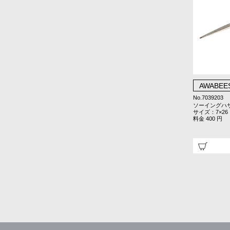
AWABEE
No.7039203
ソーイングハ
サイズ：7×26
料金 400 円