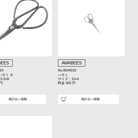
BEES
AWABEES
24
No.8044018
ハサミ 大
ハサミ
.5×8
サイズ：10×4
 円
料金 400 円
検討台へ移動
検討台へ移動