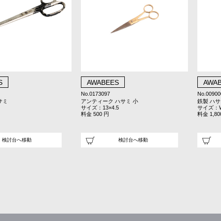
S
AWABEES
AWA
No.0173097
No.00900
サミ
アンティーク ハサミ 小
鉄製 ハ
サイズ：13×4.5
サイズ：W2
料金 500 円
料金 1,80
検討台へ移動
検討台へ移動