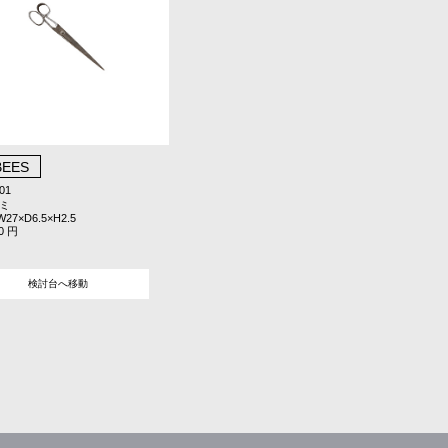
BEES
01
サミ
7×D6.5×H2.5
0 円
検討台へ移動