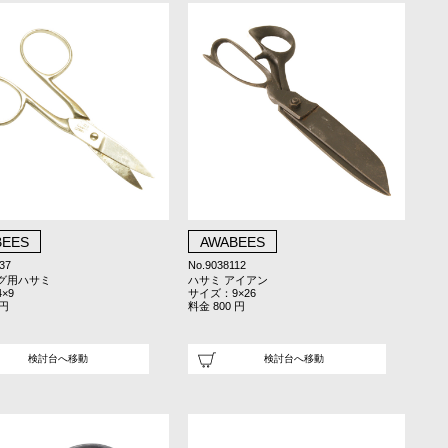
BEES
AWABEES
37
No.9038112
グ用ハサミ
ハサミ アイアン
×9
サイズ：9×26
 円
料金 800 円
検討台へ移動
検討台へ移動